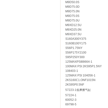
M9D50.0S
M9D75.0D
M9D75.0N
M9D75.0S
M9D75.0U
M9XD12.5U
M9XD25.0N
M9XD37.5U
S160A300Y375
S160B100Y175
S56P1.75NY
S56P175Y2100
S95P250Y300
125MAXPSI88664-1
100MAX PSI 2KS95P1.5NY
108403-1
125MAX PSI 104056-1
2KS160C1.ONF1015N
2KS95P0.5NF
57223-1
低摩擦气缸
57224-1
60052-3
69798-5